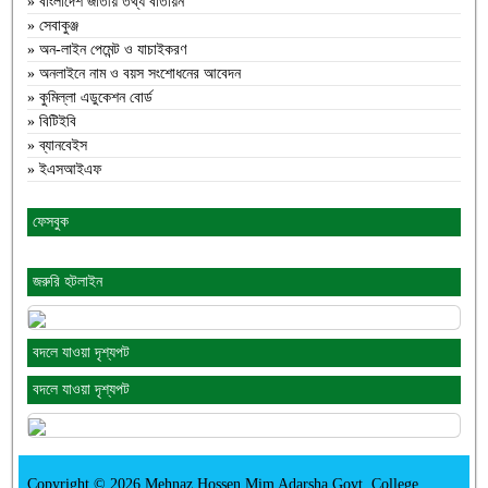
» বাংলাদেশ জাতীয় তথ্য বাতায়ন
» সেবাকুঞ্জ
» অন-লাইন পেমেন্ট ও যাচাইকরণ
» অনলাইনে নাম ও বয়স সংশোধনের আবেদন
» কুমিল্লা এডুকেশন বোর্ড
» বিটিইবি
» ব্যানবেইস
» ইএসআইএফ
ফেসবুক
জরুরি হটলাইন
বদলে যাওয়া দৃশ্যপট
বদলে যাওয়া দৃশ্যপট
Copyright © 2026 Mehnaz Hossen Mim Adarsha Govt. College