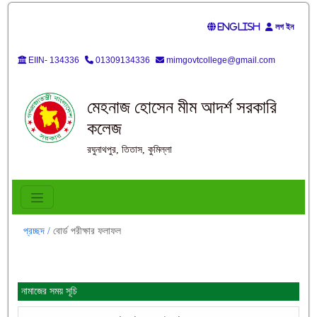
English
লগ ইন
EIIN- 134336
01309134336
mimgovtcollege@gmail.com
মেহনাজ হোসেন মীম আদর্শ সরকারি
কলেজ
রঘুনাথপুর, তিতাস, কুমিল্লা
প্রচ্ছদ /
বোর্ড পরীক্ষার ফলাফল
নামাজের সময় সূচি