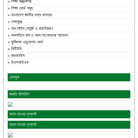
» শিক্ষা মন্ত্রনালয়
» শিক্ষা বোর্ড সমূহ
» বাংলাদেশ জাতীয় তথ্য বাতায়ন
» সেবাকুঞ্জ
» অন-লাইন পেমেন্ট ও যাচাইকরণ
» অনলাইনে নাম ও বয়স সংশোধনের আবেদন
» কুমিল্লা এডুকেশন বোর্ড
» বিটিইবি
» ব্যানবেইস
» ইএসআইএফ
ফেসবুক
জরুরি হটলাইন
বদলে যাওয়া দৃশ্যপট
বদলে যাওয়া দৃশ্যপট