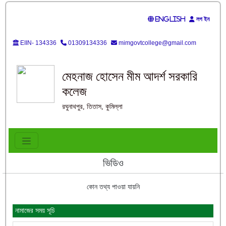
English
লগ ইন
EIIN- 134336
01309134336
mimgovtcollege@gmail.com
মেহনাজ হোসেন মীম আদর্শ সরকারি
কলেজ
রঘুনাথপুর, তিতাস, কুমিল্লা
ভিডিও
কোন তথ্য পাওয়া যায়নি
নামাজের সময় সূচি